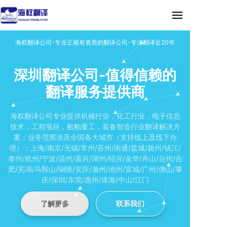
海权翻译公司-专业正规有资质的翻译公司-专注翻译近20年
深圳翻译公司-值得信赖的
翻译服务提供商
海权翻译公司专业提供机械行业，化工行业，电子信息
技术，工程项目，船舶重工，装备智造行业翻译解决方
案；业务范围涉及全国各大城市（支持线上及线下办
理）：上海/南京/无锡/常州/苏州/南通/盐城/扬州/镇江/
泰州/杭州/宁波/温州/嘉兴/湖州/绍兴/金华/舟山/台州/合
肥/芜湖/马鞍山/铜陵/安庆/滁州/池州/宣城/广州/佛山/肇
庆/深圳/东莞/惠州/珠海/中山/江门
了解更多
联系我们