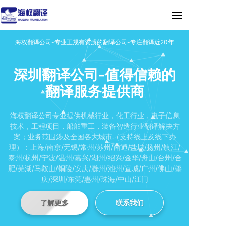
海权翻译公司-专业正规有资质的翻译公司-专注翻译近20年
深圳翻译公司-值得信赖的
翻译服务提供商
海权翻译公司专业提供机械行业，化工行业，电子信息
技术，工程项目，船舶重工，装备智造行业翻译解决方
案；业务范围涉及全国各大城市（支持线上及线下办
理）：上海/南京/无锡/常州/苏州/南通/盐城/扬州/镇江/
泰州/杭州/宁波/温州/嘉兴/湖州/绍兴/金华/舟山/台州/合
肥/芜湖/马鞍山/铜陵/安庆/滁州/池州/宣城/广州/佛山/肇
庆/深圳/东莞/惠州/珠海/中山/江门
了解更多
联系我们