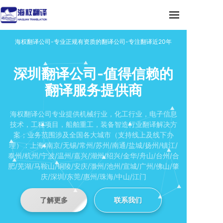
海权翻译公司-专业正规有资质的翻译公司-专注翻译近20年
深圳翻译公司-值得信赖的
翻译服务提供商
海权翻译公司专业提供机械行业，化工行业，电子信息
技术，工程项目，船舶重工，装备智造行业翻译解决方
案；业务范围涉及全国各大城市（支持线上及线下办
理）：上海/南京/无锡/常州/苏州/南通/盐城/扬州/镇江/
泰州/杭州/宁波/温州/嘉兴/湖州/绍兴/金华/舟山/台州/合
肥/芜湖/马鞍山/铜陵/安庆/滁州/池州/宣城/广州/佛山/肇
庆/深圳/东莞/惠州/珠海/中山/江门
了解更多
联系我们