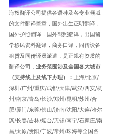
海权翻译公司提供各语种及各专业领域
的文件翻译盖章，国外出生证明翻译，
国外护照翻译，国外驾照翻译，出国留
学移民资料翻译，商务口译，同传设备
租赁及同传译员派遣，是正规有资质的
翻译公司，
业务范围涉及全国各大城市
（支持线上及线下办理）：
上海/北京/
深圳/广州/重庆/成都/天津/武汉/西安/杭
州/南京/青岛/长沙/郑州/昆明/苏州/合
肥/厦门/东莞/佛山/济南/沈阳/大连/哈尔
滨/长春/吉林/烟台/无锡/南宁/石家庄/南
昌/太原/贵阳/宁波/常州/珠海等全国各