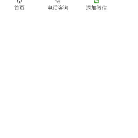
快速导航
首页
电话咨询
添加微信
首页
翻译服务项目
文件翻译
陪同翻译
同声传译
联系我们
友情链接
广州翻译公司
深圳翻译公司
杭州翻译公司
北京翻译公司
厦门翻译公司
大连翻译公司
Свяжитесь с нами
адрес:
辽宁省大连市沙河口区如意街24号罗斯福C
座15楼9号
телефон:
0411-84522022