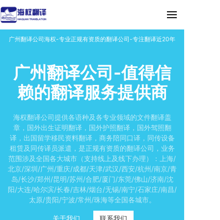
广州翻译公司海权-专业正规有资质的翻译公司-专注翻译近20年
广州翻译公司-值得信
赖的翻译服务提供商
海权翻译公司提供各语种及各专业领域的文件翻译盖
章，国外出生证明翻译，国外护照翻译，国外驾照翻
译，出国留学移民资料翻译，商务陪同口译，同传设备
租赁及同传译员派遣，是正规有资质的翻译公司，业务
范围涉及全国各大城市（支持线上及线下办理）：上海/
北京/深圳/广州/重庆/成都/天津/武汉/西安/杭州/南京/青
岛/长沙/郑州/昆明/苏州/合肥/厦门/东莞/佛山/济南/沈
阳/大连/哈尔滨/长春/吉林/烟台/无锡/南宁/石家庄/南昌/
太原/贵阳/宁波/常州/珠海等全国各城市。
关于我们
联系我们