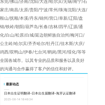
东莞/佛山/济南/沈阳/大连/哈尔滨/无锡/南宁/石
家庄/南昌/太原/贵阳/宁波/常州/珠海沈阳/大连/
鞍山/抚顺/本溪/丹东/锦州/营口/阜新/辽阳/盘
锦/铁岭/朝阳/葫芦岛/长春/吉林/四平/辽源/通
化/白山/松原/白城/延边朝鲜族自治州/梅河口/
公主岭/哈尔滨/齐齐哈尔/牡丹江/佳木斯/大庆/
鸡西/双鸭山/伊春/七台河/鹤岗/黑河/绥化/等等
全国各城市。以其专业的品质和服务以及良好
的沟通与合作赢得了客户的信任和好评。
最新动态
日本出生证明翻译-日本出生届翻译-海牙认证翻译
2025-06-14 18:46:34