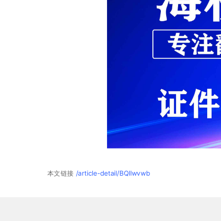
本文链接
/article-detail/BQllwvwb