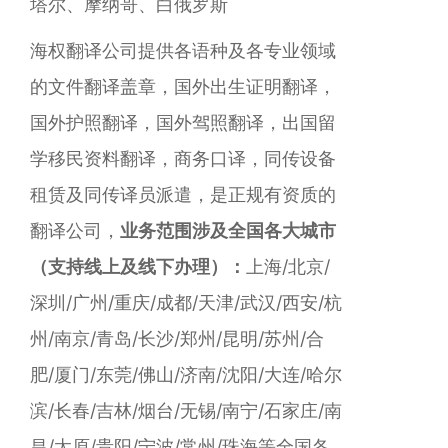
塔尔、摩纳哥、白俄罗斯
海权翻译公司提供各语种及各专业领域
的文件翻译盖章，国外出生证明翻译，
国外护照翻译，国外驾照翻译，出国留
学移民资料翻译，商务口译，同传设备
租赁及同传译员派遣，是正规有资质的
翻译公司，
业务范围涉及全国各大城市
（支持线上及线下办理）：
上海/北京/
深圳/广州/重庆/成都/天津/武汉/西安/杭
州/南京/青岛/长沙/郑州/昆明/苏州/合
肥/厦门/东莞/佛山/济南/沈阳/大连/哈尔
滨/长春/吉林/烟台/无锡/南宁/石家庄/南
昌/太原/贵阳/宁波/常州/珠海等全国各