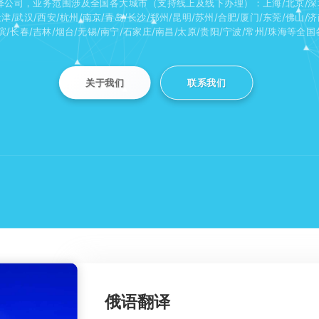
译公司，业务范围涉及全国各大城市（支持线上及线下办理）：上海/北京/深圳
天津/武汉/西安/杭州/南京/青岛/长沙/郑州/昆明/苏州/合肥/厦门/东莞/佛山/济
滨/长春/吉林/烟台/无锡/南宁/石家庄/南昌/太原/贵阳/宁波/常州/珠海等全
关于我们
联系我们
俄语翻译