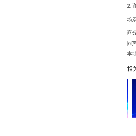
2.
场
商
同
本
相
翻译资讯
翻译资讯
海牙认证公约缔约国及
俄语翻译