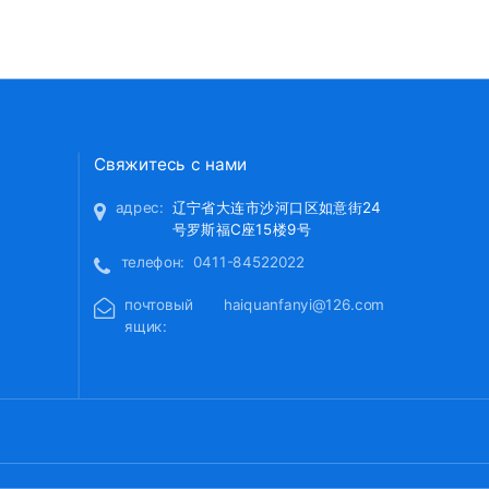
州
Свяжитесь с нами
адрес:
辽宁省大连市沙河口区如意街24
号罗斯福C座15楼9号
телефон:
0411-84522022
почтовый
haiquanfanyi@126.com
ящик: