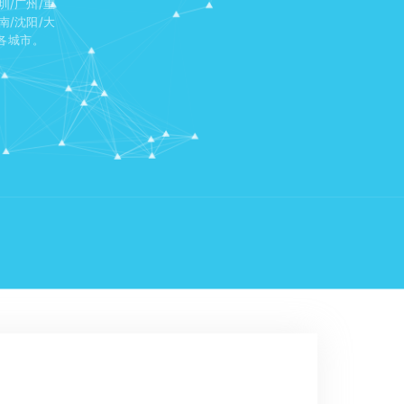
/广州/重
南/沈阳/大
国各城市。